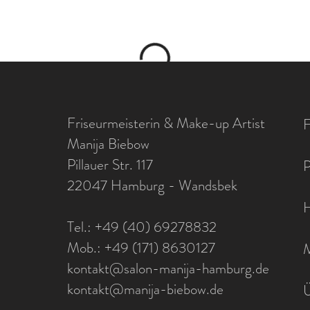
Friseurmeisterin & Make-up Artist
Manija Biebow
Pillauer Str. 117
22047 Hamburg - Wandsbek
Tel.: +49 (40) 69278832
Mob.: +49 (171) 8630127
kontakt@salon-manija-hamburg.de
kontakt@manija-biebow.de