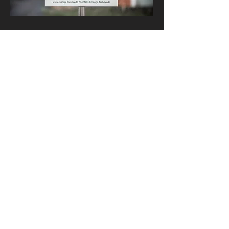
Friseursalon &
Mobiler Brautservice