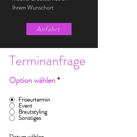
Ihrem Wunschort
Anfahrt
Terminanfrage
Option wählen
*
Friseurtermin
Event
Brautstyling
Sonstiges
Datum wählen