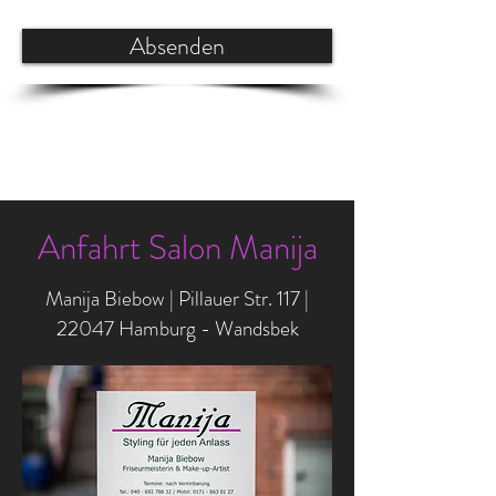
Absenden
Anfahrt Salon Manija
Manija Biebow | Pillauer Str. 117 |
22047 Hamburg - Wandsbek