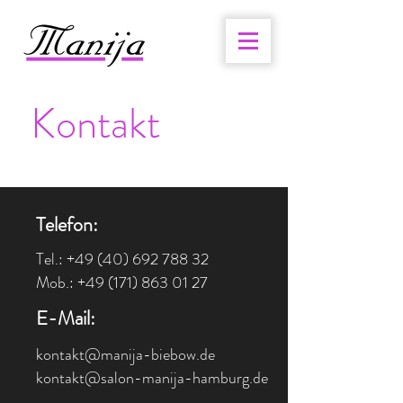
Kontakt
Telefon:
Tel.:
+49 (40) 692 788 32
Mob.:
+49 (171) 863 01 27
E-Mail:
kontakt@manija-biebow.de
kontakt@salon-manija-hamburg.de